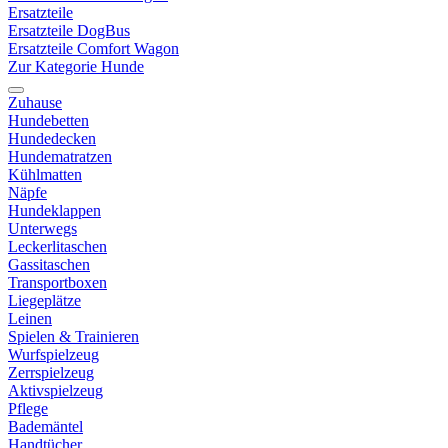
Ersatzteile
Ersatzteile DogBus
Ersatzteile Comfort Wagon
Zur Kategorie Hunde
Zuhause
Hundebetten
Hundedecken
Hundematratzen
Kühlmatten
Näpfe
Hundeklappen
Unterwegs
Leckerlitaschen
Gassitaschen
Transportboxen
Liegeplätze
Leinen
Spielen & Trainieren
Wurfspielzeug
Zerrspielzeug
Aktivspielzeug
Pflege
Bademäntel
Handtücher