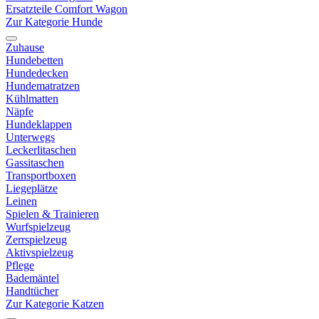
Ersatzteile Comfort Wagon
Zur Kategorie Hunde
Zuhause
Hundebetten
Hundedecken
Hundematratzen
Kühlmatten
Näpfe
Hundeklappen
Unterwegs
Leckerlitaschen
Gassitaschen
Transportboxen
Liegeplätze
Leinen
Spielen & Trainieren
Wurfspielzeug
Zerrspielzeug
Aktivspielzeug
Pflege
Bademäntel
Handtücher
Zur Kategorie Katzen