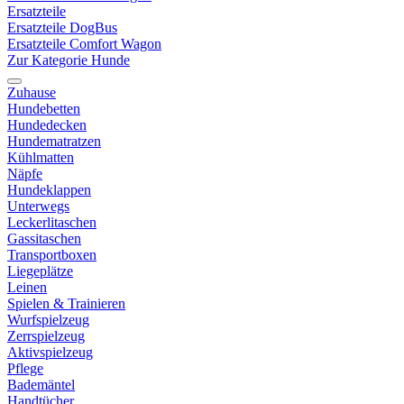
Ersatzteile
Ersatzteile DogBus
Ersatzteile Comfort Wagon
Zur Kategorie Hunde
Zuhause
Hundebetten
Hundedecken
Hundematratzen
Kühlmatten
Näpfe
Hundeklappen
Unterwegs
Leckerlitaschen
Gassitaschen
Transportboxen
Liegeplätze
Leinen
Spielen & Trainieren
Wurfspielzeug
Zerrspielzeug
Aktivspielzeug
Pflege
Bademäntel
Handtücher