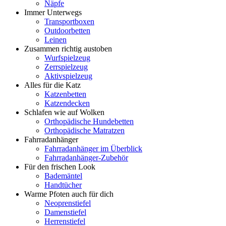
Näpfe
Immer Unterwegs
Transportboxen
Outdoorbetten
Leinen
Zusammen richtig austoben
Wurfspielzeug
Zerrspielzeug
Aktivspielzeug
Alles für die Katz
Katzenbetten
Katzendecken
Schlafen wie auf Wolken
Orthopädische Hundebetten
Orthopädische Matratzen
Fahrradanhänger
Fahrradanhänger im Überblick
Fahrradanhänger-Zubehör
Für den frischen Look
Bademäntel
Handtücher
Warme Pfoten auch für dich
Neoprenstiefel
Damenstiefel
Herrenstiefel