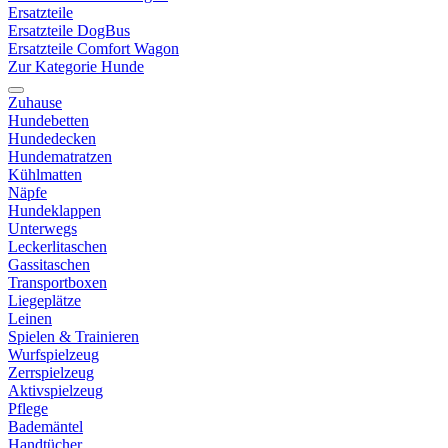
Ersatzteile
Ersatzteile DogBus
Ersatzteile Comfort Wagon
Zur Kategorie Hunde
Zuhause
Hundebetten
Hundedecken
Hundematratzen
Kühlmatten
Näpfe
Hundeklappen
Unterwegs
Leckerlitaschen
Gassitaschen
Transportboxen
Liegeplätze
Leinen
Spielen & Trainieren
Wurfspielzeug
Zerrspielzeug
Aktivspielzeug
Pflege
Bademäntel
Handtücher