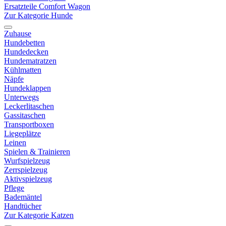
Ersatzteile Comfort Wagon
Zur Kategorie Hunde
Zuhause
Hundebetten
Hundedecken
Hundematratzen
Kühlmatten
Näpfe
Hundeklappen
Unterwegs
Leckerlitaschen
Gassitaschen
Transportboxen
Liegeplätze
Leinen
Spielen & Trainieren
Wurfspielzeug
Zerrspielzeug
Aktivspielzeug
Pflege
Bademäntel
Handtücher
Zur Kategorie Katzen