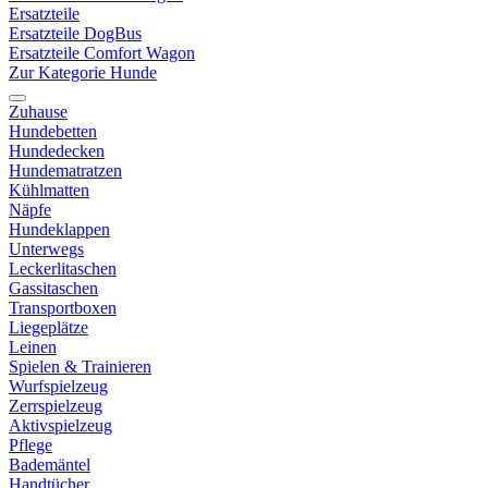
Ersatzteile
Ersatzteile DogBus
Ersatzteile Comfort Wagon
Zur Kategorie Hunde
Zuhause
Hundebetten
Hundedecken
Hundematratzen
Kühlmatten
Näpfe
Hundeklappen
Unterwegs
Leckerlitaschen
Gassitaschen
Transportboxen
Liegeplätze
Leinen
Spielen & Trainieren
Wurfspielzeug
Zerrspielzeug
Aktivspielzeug
Pflege
Bademäntel
Handtücher