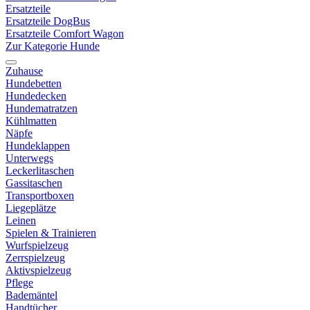
Ersatzteile
Ersatzteile DogBus
Ersatzteile Comfort Wagon
Zur Kategorie Hunde
Zuhause
Hundebetten
Hundedecken
Hundematratzen
Kühlmatten
Näpfe
Hundeklappen
Unterwegs
Leckerlitaschen
Gassitaschen
Transportboxen
Liegeplätze
Leinen
Spielen & Trainieren
Wurfspielzeug
Zerrspielzeug
Aktivspielzeug
Pflege
Bademäntel
Handtücher