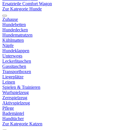
Ersatzteile Comfort Wagon
Zur Kategorie Hunde
Zuhause
Hundebetten
Hundedecken
Hundematratzen
Kühlmatten
Näpfe
Hundeklappen
Unterwegs
Leckerlitaschen
Gassitaschen
Transportboxen
Liegeplätze
Leinen
Spielen & Trainieren
Wurfspielzeug
Zerrspielzeug
Aktivspielzeug
Pflege
Bademäntel
Handtücher
Zur Kategorie Katzen