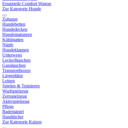
Ersatzteile Comfort Wagon
Zur Kategorie Hunde
Zuhause
Hundebetten
Hundedecken
Hundematratzen
Kühlmatten
Näpfe
Hundeklappen
Unterwegs
Leckerlitaschen
Gassitaschen
Transportboxen
Liegeplätze
Leinen
Spielen & Trainieren
Wurfspielzeug
Zerrspielzeug
Aktivspielzeug
Pflege
Bademäntel
Handtücher
Zur Kategorie Katzen