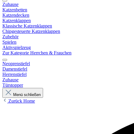
Zuhause
Katzenbetten
Katzendecken
Katzenklappen
Klassische Katzenklappen
Chipgesteuerte Katzenklappen
Zubehör
Spielen
Aktivspielzeug
Zur Kategorie Herrchen & Frauchen
Neoprenstiefel
Damenstiefel
Herrenstiefel
Zuhause
Türstopper
Menü schließen
Zurück
Home