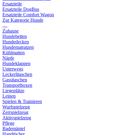
Ersatzteile
Ersatzteile DogBus
Ersatzteile Comfort Wagon
Zur Kategorie Hunde
Zuhause
Hundebetten
Hundedecken
Hundematratzen
Kühlmatten
Näpfe
Hundeklappen
Unterwegs
Leckerlitaschen
Gassitaschen
Transportboxen
Liegeplätze
Leinen
Spielen & Trainieren
Wurfspielzeug
Zerrspielzeug
Aktivspielzeug
Pflege
Bademäntel
Handtücher