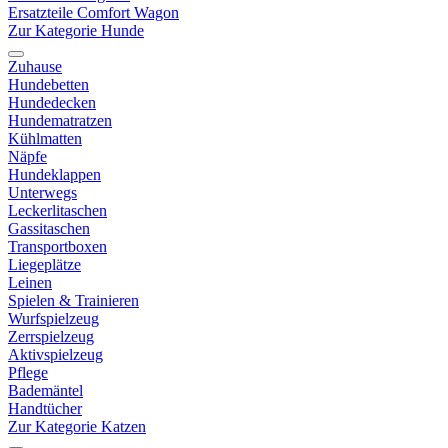
Ersatzteile Comfort Wagon
Zur Kategorie Hunde
Zuhause
Hundebetten
Hundedecken
Hundematratzen
Kühlmatten
Näpfe
Hundeklappen
Unterwegs
Leckerlitaschen
Gassitaschen
Transportboxen
Liegeplätze
Leinen
Spielen & Trainieren
Wurfspielzeug
Zerrspielzeug
Aktivspielzeug
Pflege
Bademäntel
Handtücher
Zur Kategorie Katzen