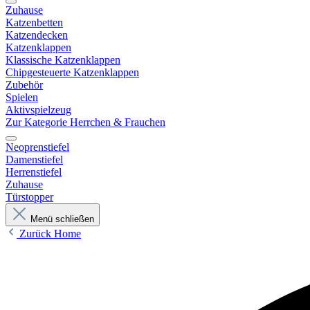
Zuhause
Katzenbetten
Katzendecken
Katzenklappen
Klassische Katzenklappen
Chipgesteuerte Katzenklappen
Zubehör
Spielen
Aktivspielzeug
Zur Kategorie Herrchen & Frauchen
Neoprenstiefel
Damenstiefel
Herrenstiefel
Zuhause
Türstopper
Menü schließen
Zurück
Home