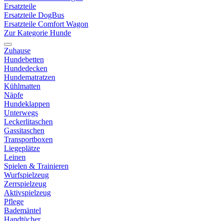
Ersatzteile
Ersatzteile DogBus
Ersatzteile Comfort Wagon
Zur Kategorie Hunde
Zuhause
Hundebetten
Hundedecken
Hundematratzen
Kühlmatten
Näpfe
Hundeklappen
Unterwegs
Leckerlitaschen
Gassitaschen
Transportboxen
Liegeplätze
Leinen
Spielen & Trainieren
Wurfspielzeug
Zerrspielzeug
Aktivspielzeug
Pflege
Bademäntel
Handtücher