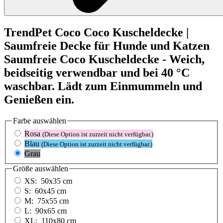
TrendPet
Coco
Coco Kuscheldecke |
Saumfreie Decke für Hunde und Katzen
Saumfreie Coco Kuscheldecke - Weich,
beidseitig verwendbar und bei 40 °C
waschbar. Lädt zum Einmummeln und
Genießen ein.
Farbe
auswählen
Rosa
(Diese Option ist zurzeit nicht verfügbar.)
Blau
(Diese Option ist zurzeit nicht verfügbar.)
Grau
Größe
auswählen
XS:
50x35 cm
S:
60x45 cm
M:
75x55 cm
L:
90x65 cm
XL:
110x80 cm