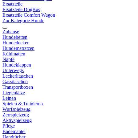
Ersatzteile
Ersatzteile DogBus
Ersatzteile Comfort Wagon
Zur Kategorie Hunde
Zuhause
Hundebetten
Hundedecken
Hundematratzen
Kühlmatten
Näpfe
Hundeklappen
Unterwegs
Leckerlitaschen
Gassitaschen
Transportboxen
Liegeplätze
Leinen
Spielen & Trainieren
Wurfspielzeug
Zerrspielzeug
Aktivspielzeug
Pflege
Bademäntel
Handtücher