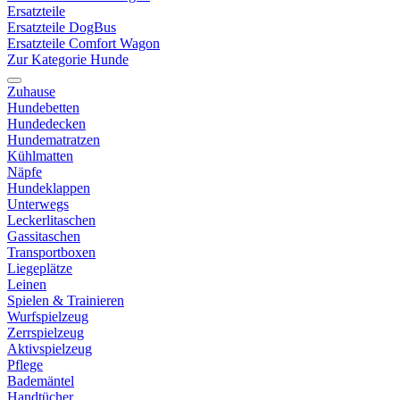
Ersatzteile
Ersatzteile DogBus
Ersatzteile Comfort Wagon
Zur Kategorie Hunde
Zuhause
Hundebetten
Hundedecken
Hundematratzen
Kühlmatten
Näpfe
Hundeklappen
Unterwegs
Leckerlitaschen
Gassitaschen
Transportboxen
Liegeplätze
Leinen
Spielen & Trainieren
Wurfspielzeug
Zerrspielzeug
Aktivspielzeug
Pflege
Bademäntel
Handtücher