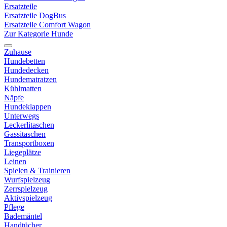
Ersatzteile
Ersatzteile DogBus
Ersatzteile Comfort Wagon
Zur Kategorie Hunde
Zuhause
Hundebetten
Hundedecken
Hundematratzen
Kühlmatten
Näpfe
Hundeklappen
Unterwegs
Leckerlitaschen
Gassitaschen
Transportboxen
Liegeplätze
Leinen
Spielen & Trainieren
Wurfspielzeug
Zerrspielzeug
Aktivspielzeug
Pflege
Bademäntel
Handtücher