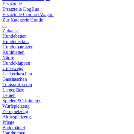
Ersatzteile
Ersatzteile DogBus
Ersatzteile Comfort Wagon
Zur Kategorie Hunde
Zuhause
Hundebetten
Hundedecken
Hundematratzen
Kühlmatten
Näpfe
Hundeklappen
Unterwegs
Leckerlitaschen
Gassitaschen
Transportboxen
Liegeplätze
Leinen
Spielen & Trainieren
Wurfspielzeug
Zerrspielzeug
Aktivspielzeug
Pflege
Bademäntel
Handtücher