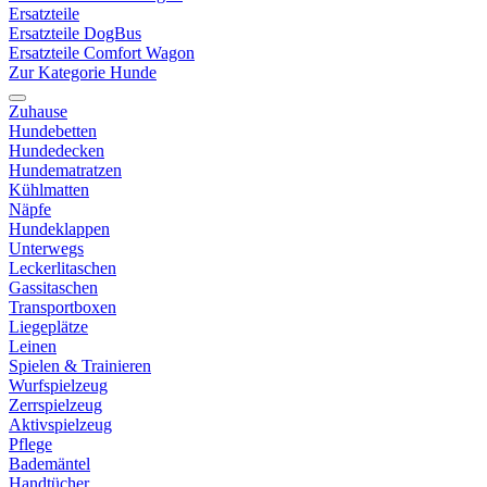
Ersatzteile
Ersatzteile DogBus
Ersatzteile Comfort Wagon
Zur Kategorie Hunde
Zuhause
Hundebetten
Hundedecken
Hundematratzen
Kühlmatten
Näpfe
Hundeklappen
Unterwegs
Leckerlitaschen
Gassitaschen
Transportboxen
Liegeplätze
Leinen
Spielen & Trainieren
Wurfspielzeug
Zerrspielzeug
Aktivspielzeug
Pflege
Bademäntel
Handtücher