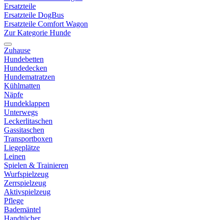
Ersatzteile
Ersatzteile DogBus
Ersatzteile Comfort Wagon
Zur Kategorie Hunde
Zuhause
Hundebetten
Hundedecken
Hundematratzen
Kühlmatten
Näpfe
Hundeklappen
Unterwegs
Leckerlitaschen
Gassitaschen
Transportboxen
Liegeplätze
Leinen
Spielen & Trainieren
Wurfspielzeug
Zerrspielzeug
Aktivspielzeug
Pflege
Bademäntel
Handtücher