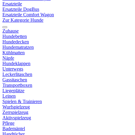
Ersatzteile
Ersatzteile DogBus
Ersatzteile Comfort Wagon
Zur Kategorie Hunde
Zuhause
Hundebetten
Hundedecken
Hundematratzen
Kühlmatten
Näpfe
Hundeklappen
Unterwegs
Leckerlitaschen
Gassitaschen
Transportboxen
Liegeplätze
Leinen
Spielen & Trainieren
Wurfspielzeug
Zerrspielzeug
Aktivspielzeug
Pflege
Bademäntel
Handtücher