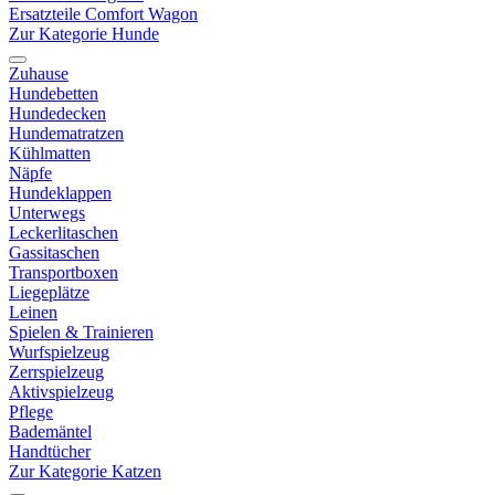
Ersatzteile Comfort Wagon
Zur Kategorie Hunde
Zuhause
Hundebetten
Hundedecken
Hundematratzen
Kühlmatten
Näpfe
Hundeklappen
Unterwegs
Leckerlitaschen
Gassitaschen
Transportboxen
Liegeplätze
Leinen
Spielen & Trainieren
Wurfspielzeug
Zerrspielzeug
Aktivspielzeug
Pflege
Bademäntel
Handtücher
Zur Kategorie Katzen