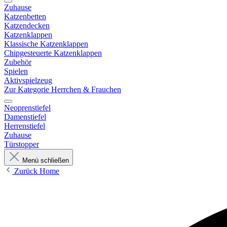
Zuhause
Katzenbetten
Katzendecken
Katzenklappen
Klassische Katzenklappen
Chipgesteuerte Katzenklappen
Zubehör
Spielen
Aktivspielzeug
Zur Kategorie Herrchen & Frauchen
Neoprenstiefel
Damenstiefel
Herrenstiefel
Zuhause
Türstopper
Menü schließen
Zurück
Home