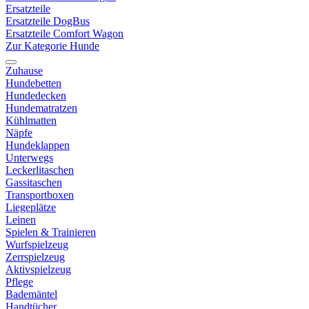
Ersatzteile
Ersatzteile DogBus
Ersatzteile Comfort Wagon
Zur Kategorie Hunde
Zuhause
Hundebetten
Hundedecken
Hundematratzen
Kühlmatten
Näpfe
Hundeklappen
Unterwegs
Leckerlitaschen
Gassitaschen
Transportboxen
Liegeplätze
Leinen
Spielen & Trainieren
Wurfspielzeug
Zerrspielzeug
Aktivspielzeug
Pflege
Bademäntel
Handtücher