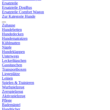
Ersatzteile
Ersatzteile DogBus
Ersatzteile Comfort Wagon
Zur Kategorie Hunde
Zuhause
Hundebetten
Hundedecken
Hundematratzen
Kühlmatten
Näpfe
Hundeklappen
Unterwegs
Leckerlitaschen
Gassitaschen
Transportboxen
Liegeplätze
Leinen
Spielen & Trainieren
Wurfspielzeug
Zerrspielzeug
Aktivspielzeug
Pflege
Bademäntel
Handtücher