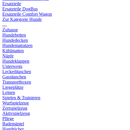
Ersatzteile
Ersatzteile DogBus
Ersatzteile Comfort Wagon
Zur Kategorie Hunde
Zuhause
Hundebetten
Hundedecken
Hundematratzen
Kühlmatten
Näpfe
Hundeklappen
Unterwegs
Leckerlitaschen
Gassitaschen
Transportboxen
Liegeplätze
Leinen
Spielen & Trainieren
Wurfspielzeug
Zerrspielzeug
Aktivspielzeug
Pflege
Bademäntel
Handtücher