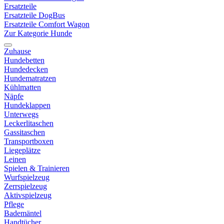
Ersatzteile
Ersatzteile DogBus
Ersatzteile Comfort Wagon
Zur Kategorie Hunde
Zuhause
Hundebetten
Hundedecken
Hundematratzen
Kühlmatten
Näpfe
Hundeklappen
Unterwegs
Leckerlitaschen
Gassitaschen
Transportboxen
Liegeplätze
Leinen
Spielen & Trainieren
Wurfspielzeug
Zerrspielzeug
Aktivspielzeug
Pflege
Bademäntel
Handtücher