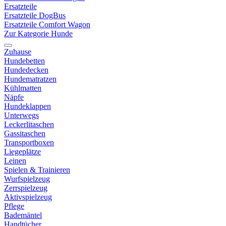
Ersatzteile
Ersatzteile DogBus
Ersatzteile Comfort Wagon
Zur Kategorie Hunde
Zuhause
Hundebetten
Hundedecken
Hundematratzen
Kühlmatten
Näpfe
Hundeklappen
Unterwegs
Leckerlitaschen
Gassitaschen
Transportboxen
Liegeplätze
Leinen
Spielen & Trainieren
Wurfspielzeug
Zerrspielzeug
Aktivspielzeug
Pflege
Bademäntel
Handtücher