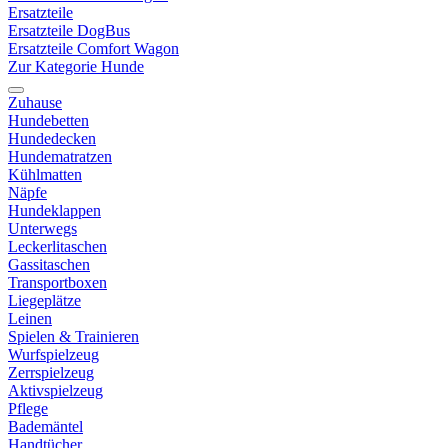
Ersatzteile
Ersatzteile DogBus
Ersatzteile Comfort Wagon
Zur Kategorie Hunde
Zuhause
Hundebetten
Hundedecken
Hundematratzen
Kühlmatten
Näpfe
Hundeklappen
Unterwegs
Leckerlitaschen
Gassitaschen
Transportboxen
Liegeplätze
Leinen
Spielen & Trainieren
Wurfspielzeug
Zerrspielzeug
Aktivspielzeug
Pflege
Bademäntel
Handtücher