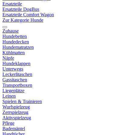
Ersatzteile
Ersatzteile DogBus
Ersatzteile Comfort Wagon
Zur Kategorie Hunde
Zuhause
Hundebetten
Hundedecken
Hundematratzen
Kühlmatten
Näpfe
Hundeklappen
Unterwegs
Leckerlitaschen
Gassitaschen
Transportboxen
Liegeplätze
Leinen
Spielen & Trainieren
Wurfspielzeug
Zerrspielzeug
Aktivspielzeug
Pflege
Bademäntel
Handtücher