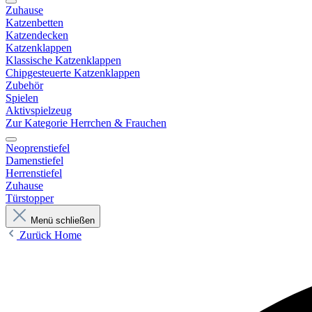
Zuhause
Katzenbetten
Katzendecken
Katzenklappen
Klassische Katzenklappen
Chipgesteuerte Katzenklappen
Zubehör
Spielen
Aktivspielzeug
Zur Kategorie Herrchen & Frauchen
Neoprenstiefel
Damenstiefel
Herrenstiefel
Zuhause
Türstopper
Menü schließen
Zurück
Home