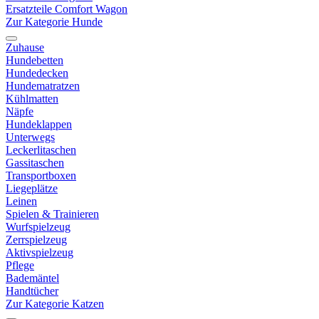
Ersatzteile Comfort Wagon
Zur Kategorie Hunde
Zuhause
Hundebetten
Hundedecken
Hundematratzen
Kühlmatten
Näpfe
Hundeklappen
Unterwegs
Leckerlitaschen
Gassitaschen
Transportboxen
Liegeplätze
Leinen
Spielen & Trainieren
Wurfspielzeug
Zerrspielzeug
Aktivspielzeug
Pflege
Bademäntel
Handtücher
Zur Kategorie Katzen